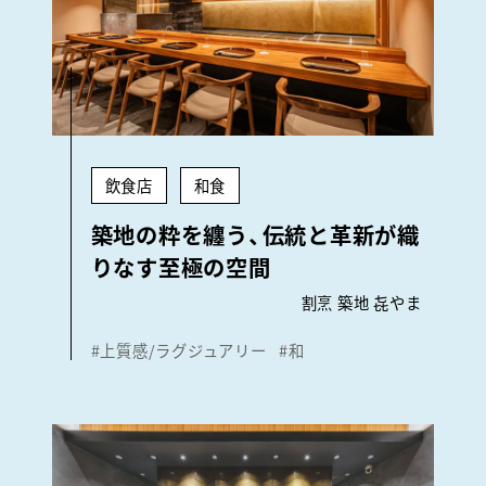
飲食店
和食
築地の粋を纏う、伝統と革新が織
りなす至極の空間
割烹 築地 㐂やま
#上質感/ラグジュアリー
#和