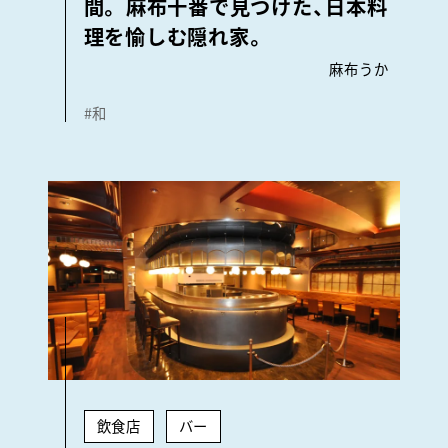
間。 麻布十番で見つけた、日本料
理を愉しむ隠れ家。
麻布うか
#和
飲食店
バー