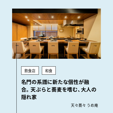
飲食店
和食
名門の系譜に新たな個性が融
合。天ぷらと蕎麦を嗜む、大人の
隠れ家
天々蕎々 うめ庵