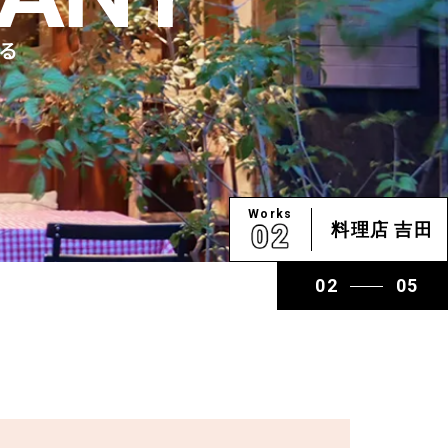
Works
Works
TOMO どうぶつ病院 代々…
料理店 吉田
03
05