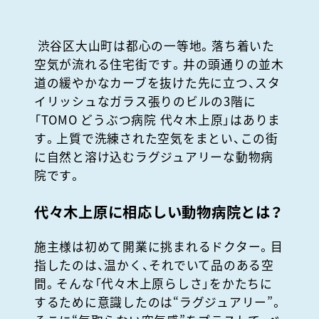
渋谷区大山町は都心の一等地。落ち着いた
空気が流れる住宅街です。井の頭通りの並木
道の緩やかなカーブを抜けた先に立つ、スタ
イリッシュなガラス張りのビルの
3
階に
「
TOMO
どうぶつ病院 代々木上原」はありま
す。上質で洗練された空気をまとい、この街
に自然と溶け込むラグジュアリーな動物病
院です。
代々木上原に相応しい動物病院とは？
施主様は初めて開業に挑まれるドクター。目
指したのは、温かく、それでいて品のある空
間。そんな「代々木上原らしさ」をかたちに
するために意識したのは
“
ラグジュアリー
”
。