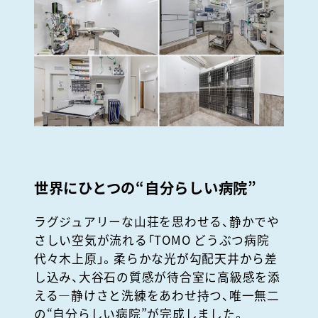
世界にひとつの
“
自分らしい病院
”
ラグジュアリーな山荘を思わせる、静かでや
さしい空気が流れる「
TOMO
どうぶつ病院
代々木上原」。柔らかな光が勾配天井から差
し込み、大谷石の質感が待合室に高級感を添
える
―
静けさと洗練をあわせ持つ、唯一無二
の
“
自分らしい病院
”
が完成しました。